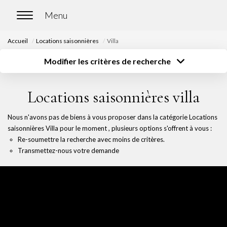
Accueil
Locations saisonnières
Villa
ACCUEIL
Modifier les critères de recherche
Type de transaction
Localisation
Acheter
Localisation
ACHETER
Locations saisonnières villa
Type de bien
Surface
Sélectionnez...
Sélectionnez...
Nos biens en vente
Nous n'avons pas de biens à vous proposer dans la catégorie Locations
Budget
Chasse immobilière
saisonnières Villa pour le moment , plusieurs options s'offrent à vous :
Sélectionnez...
Plus de critères
Re-soumettre la recherche avec moins de critères.
Transmettez-nous votre demande
Créer une alerte
LOUER
Nos biens en location
Nos biens loués