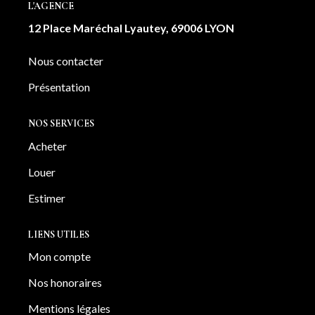
L'AGENCE
NOTRE AGENCE
12 Place Maréchal Lyautey, 69006 LYON
Notre équipe
Nous contacter
Notre actu
Présentation
Notre magazine
Nos partenaires
NOS SERVICES
Nous rejoindre
Acheter
Louer
VENDRE
Estimer
Estimer votre bien
LIENS UTILES
Nos biens vendus
Mon compte
Nos honoraires
CONTACT
Mentions légales