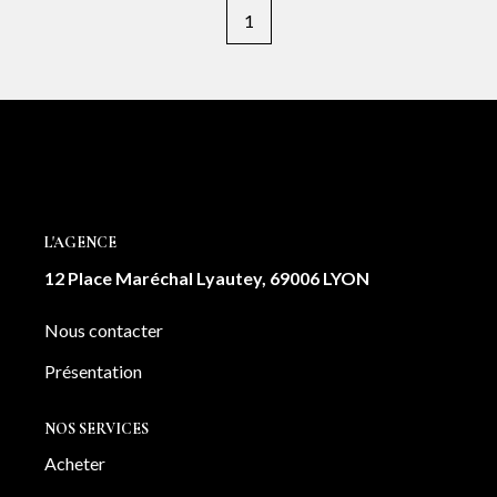
patrimonial dans un secteur où le stationnement est très
1
recherché. Prix : 25 000 € Contact : Jessica Nachmansohn
? 06 43 29 63 01 ?? jessica@avenir-investissement.fr
L'AGENCE
12 Place Maréchal Lyautey, 69006 LYON
Nous contacter
Présentation
NOS SERVICES
Acheter