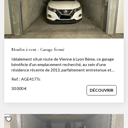
NOTRE AGENCE
Notre équipe
Notre actu
Notre magazine
Nos partenaires
Moulin à vent - Garage fermé
Nous rejoindre
Idéalement situé route de Vienne à Lyon 8ème, ce garage
bénéficie d'un emplacement recherché, au sein d'une
résidence récente de 2013, parfaitement entretenue et
sécurisée. Situé en sous-sol, ce garage fermé offre des
VENDRE
Ref. : AGE4177c
dimensions confortables. Parfait pour stationner un
véhicule, entreposer du matériel ou réaliser un
30 000 €
DÉCOUVRIR
Estimer votre bien
investissement patrimonial dans un secteur où le
stationnement est très recherché.
Nos biens vendus
CONTACT