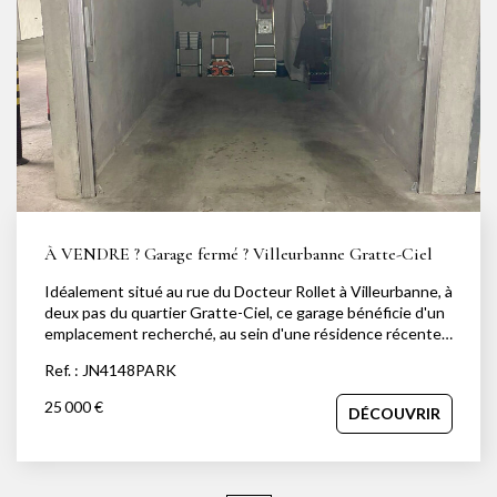
À VENDRE ? Garage fermé ? Villeurbanne Gratte-Ciel
Idéalement situé au rue du Docteur Rollet à Villeurbanne, à
deux pas du quartier Gratte-Ciel, ce garage bénéficie d'un
emplacement recherché, au sein d'une résidence récente
de 2019, parfaitement entretenue et sécurisée. Situé en
Ref. : JN4148PARK
sous-sol, ce garage fermé de 13 m² offre des dimensions
confortables : Profondeur : 5,07 m Largeur : 2,58 m Son
25 000 €
DÉCOUVRIR
véritable atout : une belle hauteur sous plafond, disposant
d'une mezzanine de rangement, idéale pour optimiser
l'espace de stockage. Parfait pour stationner un véhicule,
entreposer du matériel ou réaliser un investissement