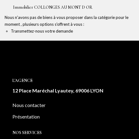
NOTRE AGENCE
Immobilier COLLONGES AU MONT D OR
Nous n'avons pas de biens à vous proposer dans la catégorie pour le
Notre équipe
moment , plusieurs options s'offrent à vous :
Notre actu
Transmettez-nous votre demande
Notre magazine
Nos partenaires
Nous rejoindre
L'AGENCE
VENDRE
12 Place Maréchal Lyautey, 69006 LYON
Estimer votre bien
Nous contacter
Nos biens vendus
Présentation
CONTACT
NOS SERVICES