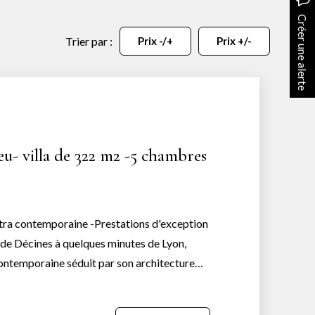
Créer une alerte
Trier par :
Prix -/+
Prix +/-
u- villa de 322 m2 -5 chambres
ltra contemporaine -Prestations d'exception
de Décines à quelques minutes de Lyon,
contemporaine séduit par son architecture
spectaculaires et la qualité remarquable de