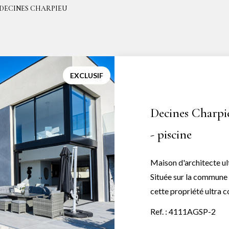
r DECINES CHARPIEU
EXCLUSIF
Decines Charpie
- piscine
Maison d'architecte u
Située sur la commune 
cette propriété ultra 
élégante, ses volumes 
Ref. : 4111AGSP-2
ses prestations. Dès l'entrée, la maison dévoile un magnifique