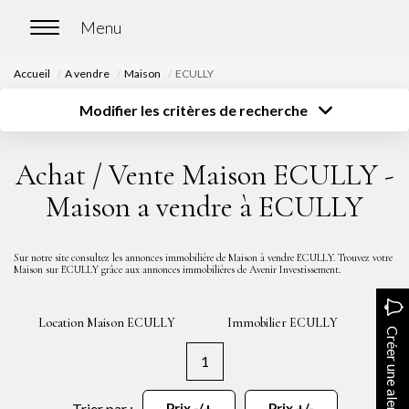
Accueil
A vendre
Maison
ECULLY
ACCUEIL
Modifier les critères de recherche
Type de transaction
Localisation
Acheter
Localisation
ACHETER
Achat / Vente Maison ECULLY -
Type de bien
Surface
Sélectionnez...
Sélectionnez...
Nos biens en vente
Maison a vendre à ECULLY
Budget
Chasse immobilière
Sélectionnez...
Plus de critères
Sur notre site consultez les annonces immobilière de Maison à vendre ECULLY. Trouvez votre
Maison sur ECULLY grâce aux annonces immobilières de Avenir Investissement.
Créer une alerte
LOUER
Location Maison ECULLY
Immobilier ECULLY
Nos biens en location
Créer une alerte
Nos biens loués
1
Trier par :
Prix -/+
Prix +/-