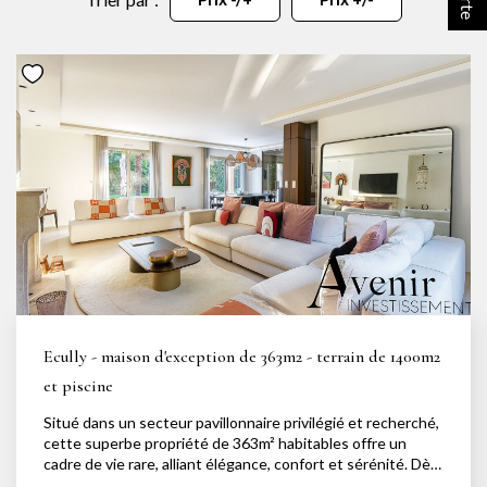
NOTRE AGENCE
Notre équipe
Notre actu
Notre magazine
Nos partenaires
Nous rejoindre
VENDRE
Estimer votre bien
Ecully - maison d'exception de 363m2 - terrain de 1400m2
Nos biens vendus
et piscine
Situé dans un secteur pavillonnaire privilégié et recherché,
cette superbe propriété de 363m² habitables offre un
CONTACT
cadre de vie rare, alliant élégance, confort et sérénité. Dès
l'entrée, les volumes généreux et les finitions haut-de-