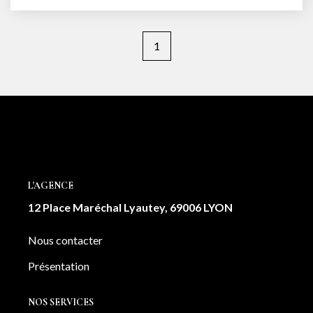
charges. Dépôt de garantie: 550€. Disponible a partir du 27
mai. Vos contact: Clément : 06 49 26 90 85/ Jocelyn : 07 81
71 45 15
1
L'AGENCE
12 Place Maréchal Lyautey, 69006 LYON
Nous contacter
Présentation
NOS SERVICES