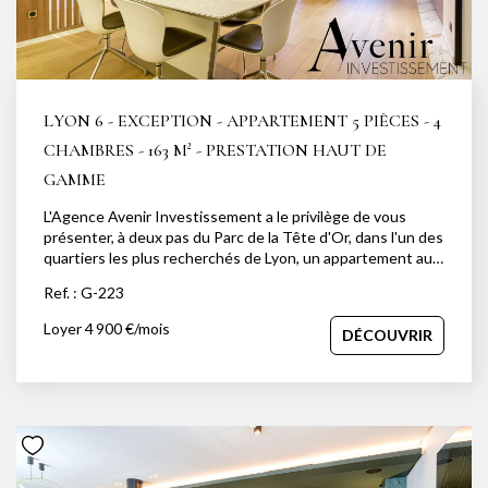
LYON 6 - EXCEPTION - APPARTEMENT 5 PIÈCES - 4
CHAMBRES - 163 M² - PRESTATION HAUT DE
GAMME
L'Agence Avenir Investissement a le privilège de vous
présenter, à deux pas du Parc de la Tête d'Or, dans l'un des
quartiers les plus recherchés de Lyon, un appartement au
caractère affirmé, entièrement rénové avec des matériaux
Ref. : G-223
nobles soigneusement sélectionnés. Situé au 2ème étage
avec ascenseur d'une résidence de grand standing, ce bien
Loyer 4 900 €/mois
DÉCOUVRIR
de 163 m², entièrement climatisé, s'impose par la qualité de
sa rénovation et le soin apporté à chaque détail. Ici, rien n'a
été laissé au hasard. Le bois naturel dialogue avec le
marbre veiné blanc et or, les cloisons à lames bois rythmant
l'espace avec élégance. Les plafonds avec éclairage
indirect diffusent une lumière dorée et enveloppante. La
pièce de vie, généreuse et lumineuse, s'articule entre
espace salle à manger et salon, ouverts sur un balcon filant.