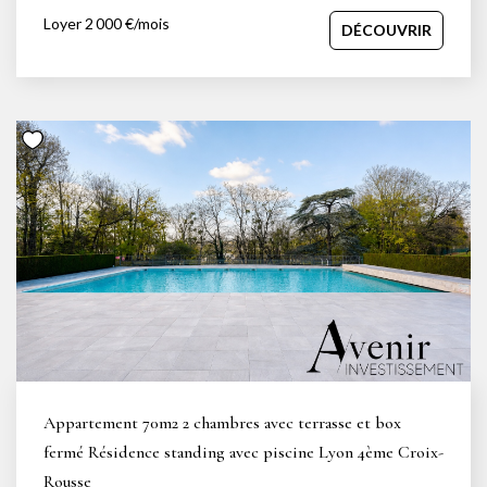
américaine équipée, qui vous donnera accès à un balcon.
Loyer 2 000 €/mois
DÉCOUVRIR
Le côté nuit dispose de deux belles chambres dont une
ouvrante sur une terrasse spacieuse. En complément, vous
aurez l'opportunité de bénéficier d'un garage en sous-sol
ainsi que d'une cave. Loyer : 2 000 € dont 180 € de charges
(entretien des parties communes, eau froide, entretien
chaudière). Honoraires : 1001€ dont 231€ d'état des lieux.
Dépôt de garantie: 3 640 € Votre contact : Laura :
0761754859
Appartement 70m2 2 chambres avec terrasse et box
fermé Résidence standing avec piscine Lyon 4ème Croix-
Rousse