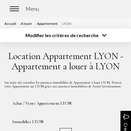
Accueil
A louer
Appartement
LYON
ACCUEIL
Modifier les critères de recherche
Type de transaction
Localisation
Acheter
Localisation
ACHETER
Location Appartement LYON -
Type de bien
Surface
Sélectionnez...
Sélectionnez...
Nos biens en vente
Appartement a louer à LYON
Budget
Chasse immobilière
Sélectionnez...
Plus de critères
Sur notre site consultez les annonces immobilière de Appartement à louer LYON. Trouvez
votre Appartement sur LYON grâce aux annonces immobilières de Avenir Investissement.
Créer une alerte
LOUER
Achat / Vente Appartement LYON
Nos biens en location
Nos biens loués
Immobilier LYON