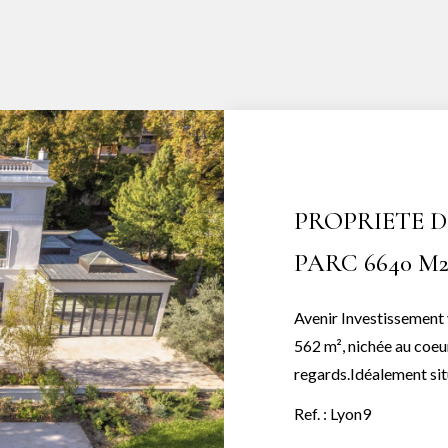
PROPRIETE DE
PARC 6640 M2
Avenir Investissement
562 m², nichée au coeu
regards.Idéalement sit
et bucolique, cette dem
Ref. : Lyon9
sa rénovation soignée.