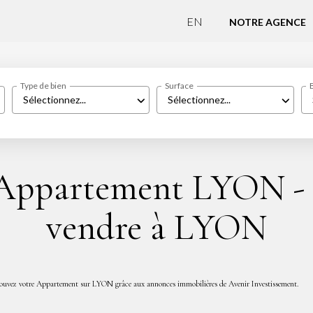
EN
NOTRE AGENCE
Type de bien
Surface
Sélectionnez...
Sélectionnez...
 Appartement LYON -
vendre à LYON
rouvez votre Appartement sur LYON grâce aux annonces immobilières de Avenir Investissement.