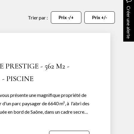
Créer une alerte
Trier par :
Prix -/+
Prix +/-
 PRESTIGE - 562 M2 -
 - PISCINE
 vous présente une magnifique propriété de
r d'un parc paysager de 6640 m², à l'abri des
uée en bord de Saône, dans un cadre secret
eure allie luxe, confort et sécurité grâce à
Dès votre entrée, vous serez séduit par une