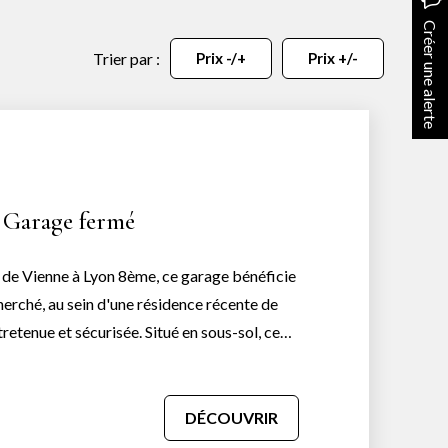
Créer une alerte
Trier par :
Prix -/+
Prix +/-
- Garage fermé
 de Vienne à Lyon 8ème, ce garage bénéficie
rché, au sein d'une résidence récente de
sécurisée. Situé en sous-sol, ce
nsions confortables. Parfait pour
 entreposer du matériel ou réaliser un
nial dans un secteur où le stationnement est
DÉCOUVRIR