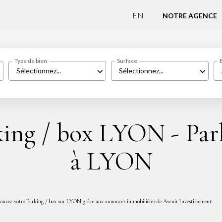
EN
NOTRE AGENCE
Type de bien
Surface
Sélectionnez...
Sélectionnez...
king / box LYON - Park
à LYON
rouvez votre Parking / box sur LYON grâce aux annonces immobilières de Avenir Investissement.