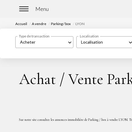
Accueil
A vendre
Parking / box
LYON
Type de transaction
Localisation
Acheter
Localisation
Achat / Vente Par
Sur notre site consultez les annonces immobilière de Parking / box à vendre LYON. T