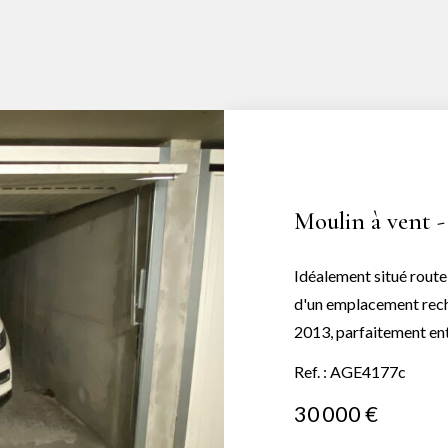
Moulin à vent 
Idéalement situé route
d'un emplacement reche
2013, parfaitement entretenue et 
garage fermé offre des dime
Ref. : AGE4177c
stationner un véhicule,
30 000 €
investissement patrimo
très recherché.