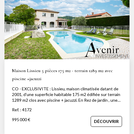
NOTRE AGENCE
Notre équipe
Notre actu
Notre magazine
Nos partenaires
Nous rejoindre
Maison Lissieu 5 pièces 175 m2 - terrain 1289 m2 avec
piscine +jacuzzi
VENDRE
CO - EXCLUSIVITE : Lissieu, maison climatisée datant de
2001, d'une superficie habitable 175 m2 édifiée sur terrain
Estimer votre bien
1289 m2 clos avec piscine + jacuzzi. En Rez de jardin , une
Nos biens vendus
lumineuse pièce à vivre composée d'un salon, Sam de 48
Ref. : 4172
m2, d'une cuisine entièrement équipée semi ouverte le
tout donnant sur terrasse, piscine, et jardin. Une chambre
995 000 €
DÉCOUVRIR
d'amis. wc avec laves-mains et un bureau complètent ce
CONTACT
niveau. l'étage propose 2 chambres avec placard , une salle