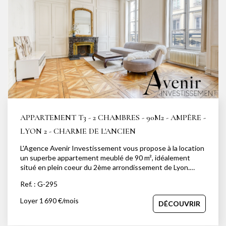
0761754859
APPARTEMENT T3 - 2 CHAMBRES - 90M2 - AMPÈRE -
LYON 2 - CHARME DE L'ANCIEN
L'Agence Avenir Investissement vous propose à la location
un superbe appartement meublé de 90 m², idéalement
situé en plein coeur du 2ème arrondissement de Lyon.
Situé au 2ème étage d'un bel immeuble ancien, cet élégant
Ref. : G-295
T3 aux volumes généreux marie avec harmonie le charme
de l'ancien et le confort moderne. Dès l'entrée, vous serez
Loyer 1 690 €/mois
DÉCOUVRIR
séduit par son vaste séjour baigné de lumière, sublimé par
un très beau parquet , des moulures raffinées et une
cheminée en marbre, le tout ouvert sur de grandes