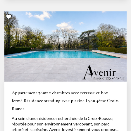
fenêtres. L'espace de vie se prolonge par une salle à
manger conviviale et une cuisine indépendante
entièrement équipée. L'appartement offre deux grandes
chambres, une salle de bains élégante avec double vasque,
baignoire et rangements, ainsi que des toilettes séparées.
Son emplacement exceptionnel, sur l'une des artères les
plus recherchées de Lyon, séduit par sa proximité
immédiate avec les commerces, les restaurants et les
transports. Traversant, il bénéficie d'une luminosité
remarquable. Loyer : 1 690 €/mois dont 80 € de charges
Dépôt de garantie : 3 220 € Honoraires agence : 1 170 €
(visite, constitution du dossier, rédaction du bail, états des
lieux) Disponible immédiatement Vos contacts : Jocelyn 07
81 71 45 15 / Clément 06 49 26 90 85
Appartement 70m2 2 chambres avec terrasse et box
fermé Résidence standing avec piscine Lyon 4ème Croix-
Rousse
Au sein d'une résidence recherchée de la Croix-Rousse,
réputée pour son environnement verdoyant, son parc
arboré et sa piscine, Avenir Investissement vous propose