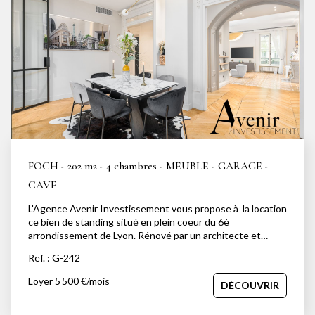
NOTRE AGENCE
Notre équipe
Notre actu
Notre magazine
Nos partenaires
Nous rejoindre
FOCH - 202 m2 - 4 chambres - MEUBLE - GARAGE -
CAVE
VENDRE
L'Agence Avenir Investissement vous propose à la location
ce bien de standing situé en plein coeur du 6è
Estimer votre bien
arrondissement de Lyon. Rénové par un architecte et
Nos biens vendus
entièrement climatisé, cet appartement traversant de
Ref. : G-242
202m2 est situé au 1er étage avec ascenseur. Il se
compose d'une entrée, desservant un salon, et une salle à
Loyer 5 500 €/mois
DÉCOUVRIR
manger semi ouverte sur une cuisine équipée. Le côté nuit
CONTACT
rassemble 4 chambres dont une suite parentale avec