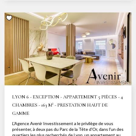
dressing et salle d'eau attenante, salle de bains et 2 wc.
Une cave, un grenier ainsi qu'un garage complètent ce
bien. Alliant charme de l'ancien et fonctionnalité du haut
de gamme, ce bien saura vous séduire et vous attend pour
une visite. Loyer: 5 500€ dont 130€ de charges
mensuelles. Dépôt de garantie: 10 740 €. Honoraires
agence: 2 626€ (visite, constitution du dossier et
rédaction du bail) dont 606€ d'état des lieux. Votre contact
privilégié: Laura DEROUAZ: 0761754859.
LYON 6 - EXCEPTION - APPARTEMENT 5 PIÈCES - 4
CHAMBRES - 163 M² - PRESTATION HAUT DE
GAMME
L'Agence Avenir Investissement a le privilège de vous
présenter, à deux pas du Parc de la Tête d'Or, dans l'un des
quartiers les plus recherchés de Lyon, un appartement au