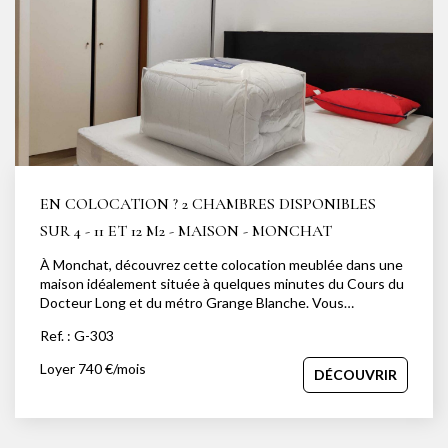
EN COLOCATION ? 2 CHAMBRES DISPONIBLES
SUR 4 - 11 ET 12 M2 - MAISON - MONCHAT
À Monchat, découvrez cette colocation meublée dans une
maison idéalement située à quelques minutes du Cours du
Docteur Long et du métro Grange Blanche. Vous
profiterez de beaux espaces communs comprenant une
Ref. : G-303
vaste et lumineuse pièce de vie de 55 m², une cuisine
indépendante de 24 m² ouverte sur une terrasse, un jardin
Loyer 740 €/mois
DÉCOUVRIR
et une véranda, ainsi qu'un bureau attenant. Deux
chambres sur les quatre de la maison sont actuellement
disponibles : une chambre de 10,5 m² et une chambre de 12
m². Le loyer est de 600 € par chambre, avec 140 € de