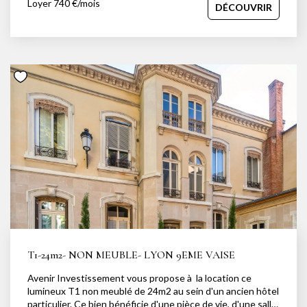
Loyer 740 €/mois
DÉCOUVRIR
et une véranda, ainsi qu'un bureau attenant. Deux
chambres sur les quatre de la maison sont actuellement
disponibles : une chambre de 10,5 m² et une chambre de 12
m². Le loyer est de 600 € par chambre, avec 140 € de
provisions sur charges (eau, électricité, chauffage, fibre et
alarme), soit 740 € charges comprises par mois. Le dépôt
de garantie est de 1 200 € (location meublée). Les
honoraires d'agence s'élèvent à 568,75 €, dont 131,25 €
pour l'état des lieux. Disponibles immédiatement. Lave
linges, lave-vaisselles, réfrigérateur, micro onde, four,
canapés, chaises, tables, lits, placards aménagés. Baux
individuels, disponibilité de suite. Côté extérieur, jardin
clos, Contact : MARCEL Jocelyn 07 81 71 45 15
SENECLAUZE Clément : 06 49 26 90 85
T1-24m2- NON MEUBLE- LYON 9EME VAISE
Avenir Investissement vous propose à la location ce
lumineux T1 non meublé de 24m2 au sein d'un ancien hôtel
particulier. Ce bien bénéficie d'une pièce de vie, d'une salle