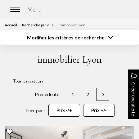
Accueil
Recherche par ville
immobilier Lyon
ACCUEIL
Modifier les critères de recherche
Type de transaction
Localisation
Acheter
Localisation
ACHETER
immobilier Lyon
Type de bien
Surface
Sélectionnez...
Sélectionnez...
Nos biens en vente
Budget
Chasse immobilière
Sélectionnez...
Plus de critères
Tous les secteurs
Créer une alerte
Précédente
1
2
3
Créer une alerte
LOUER
Trier par :
Prix -/+
Prix +/-
Nos biens en location
Nos biens loués