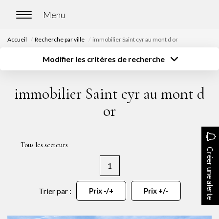
Accueil
Recherche par ville
immobilier Saint cyr au mont d or
ACCUEIL
Modifier les critères de recherche
Type de transaction
Localisation
Acheter
Localisation
ACHETER
immobilier Saint cyr au mont d
Type de bien
Surface
Sélectionnez...
Sélectionnez...
Nos biens en vente
or
Budget
Chasse immobilière
Sélectionnez...
Plus de critères
Tous les secteurs
Créer une alerte
Créer une alerte
LOUER
1
Nos biens en location
Trier par :
Prix -/+
Prix +/-
Nos biens loués