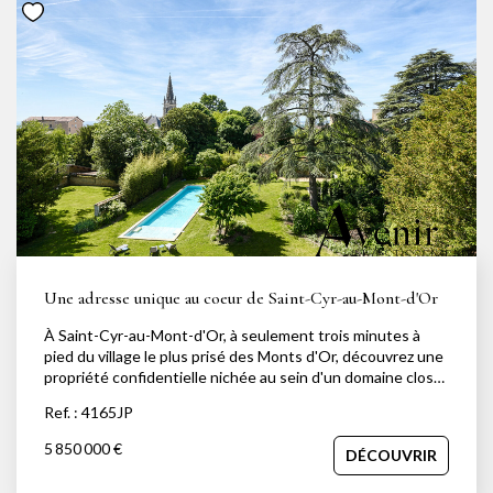
NOTRE AGENCE
Notre équipe
Notre actu
Notre magazine
Nos partenaires
Nous rejoindre
VENDRE
Une adresse unique au coeur de Saint-Cyr-au-Mont-d'Or
À Saint-Cyr-au-Mont-d'Or, à seulement trois minutes à
Estimer votre bien
pied du village le plus prisé des Monts d'Or, découvrez une
propriété confidentielle nichée au sein d'un domaine clos
Nos biens vendus
et préservé de 3 944 m². Cette demeure du XIXe siècle a
Ref. : 4165JP
été entièrement repensée avec une rénovation de très
haut de gamme alliant charme de l'ancien, confort
5 850 000 €
DÉCOUVRIR
contemporain et sécurité. Développant 675 m², la
CONTACT
propriété offre 7 suites, une cuisine Boffi, une