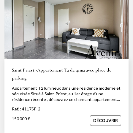
NOTRE AGENCE
Notre équipe
Notre actu
Notre magazine
Nos partenaires
Nous rejoindre
Saint Priest -Appartement T2 de 41m2 avec place de
parking
VENDRE
Appartement T2 lumineux dans une résidence moderne et
sécurisée Situé à Saint-Priest, au 1er étage d'une
Estimer votre bien
résidence récente , découvrez ce charmant appartement
Nos biens vendus
T2 de 41,23 m² (loi Carrez) offrant des prestations de
Ref. : 4117SP-2
qualité. Il se compose d'un séjour lumineux exposé sud-
est, d'une belle cuisine équipée, d'une chambre
150 000 €
DÉCOUVRIR
confortable avec rangements, ainsi que d'une grande salle
CONTACT
de bain avec baignoire et toilettes . L'ensemble est