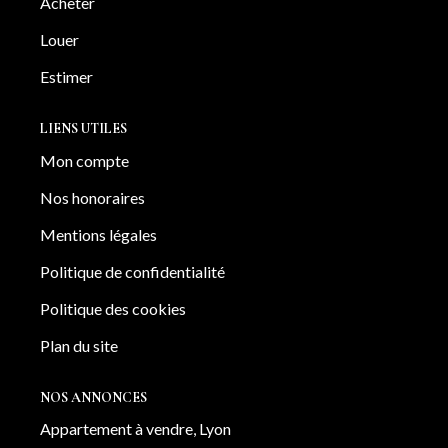
Acheter
défendre chaque bien avec justesse, stratégie et
implication
Louer
Estimer
LIENS UTILES
Mon compte
Nos honoraires
Mentions légales
Politique de confidentialité
Politique des cookies
Plan du site
NOS ANNONCES
Appartement à vendre, Lyon