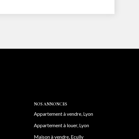
tente ainsi que d'une place de
e dans le parking fermé au sein de la
 immeuble sécurisé avec digicode, visiophone
nie chez Avenir
06 16 07 16 77, stephanie@avenir-
nce et engagement celles et ceux qui
NOS ANNONCES
ter, louer ou faire gérer un bien immobilier
Appartement à vendre, Lyon
ses environs. Agence indépendante
Appartement à louer, Lyon
plaçons la qualité de l'accompagnement, la
et la relation de confiance au coeur de
Maison à vendre, Ecully