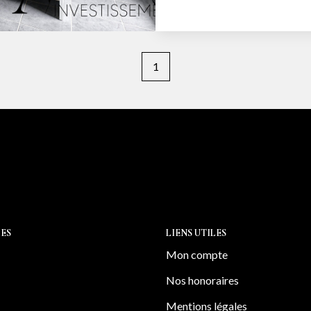
investissement. Vous profiterez également d'un balcon, parfait
pour vos moments de dé
stationnement privativ
1
résidence. L'appartement bénéficie d'un environnement calme et
lumineux, au sein d'un
et ascenseur. Les + : Résidence récente sécurisée Exposition sud-
est (belle luminosité) Cuisine équipée Balcon exposé Sud Est Très
fonctionnel avec beaucoup de rangements Place de parking
privative dans parking fermé Votre contact: Stépha
Investissement - tél: 
investissement.fr Depuis plus de 15 ans, Avenir Investissement
accompagne avec exige
ES
LIENS UTILES
souhaitent vendre, ache
Mon compte
à Lyon, dans l'Ouest lyonnais et 
Nos honoraires
à taille humaine, nous 
précision de l'analyse 
Mentions légales