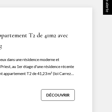
Appartement T2 de 41m2 avec
g
ux dans une résidence moderne et
nt appartement T2 de 41,23 m² (loi Carrez)
e compose d'un séjour
t, d'une belle cuisine équipée, d'une
vec rangements, ainsi que d'une grande
DÉCOUVRIR
noire et toilettes . L'ensemble est
 idéal pour un premier achat ou un