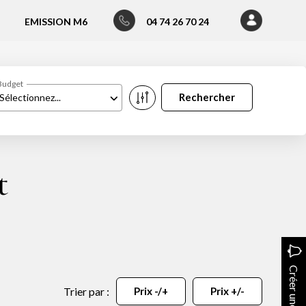
EMISSION M6
04 74 26 70 24
Budget
Sélectionnez...
t
Créer une alerte
Trier par :
Prix -/+
Prix +/-