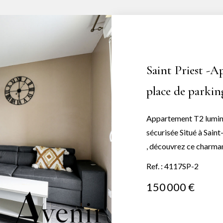
Saint Priest -
place de parkin
Appartement T2 lumine
sécurisée Situé à Saint-Priest, au 1er étage d'une résidence récente
, découvrez ce charma
offrant des prestations de qualité. Il s
Ref. : 4117SP-2
lumineux exposé sud-es
150 000 €
chambre confortable a
salle de bain avec baig
parfaitement optimisé,