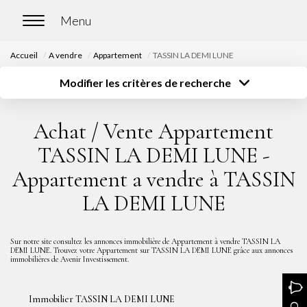
Accueil
A vendre
Appartement
TASSIN LA DEMI LUNE
ACCUEIL
Modifier les critères de recherche
Type de transaction
Localisation
Acheter
Localisation
ACHETER
Achat / Vente Appartement
Type de bien
Surface
Sélectionnez...
Sélectionnez...
Nos biens en vente
TASSIN LA DEMI LUNE -
Budget
Chasse immobilière
Appartement a vendre à TASSIN
Sélectionnez...
Plus de critères
LA DEMI LUNE
Créer une alerte
LOUER
Sur notre site consultez les annonces immobilière de Appartement à vendre TASSIN LA
Nos biens en location
DEMI LUNE. Trouvez votre Appartement sur TASSIN LA DEMI LUNE grâce aux annonces
immobilières de Avenir Investissement.
Nos biens loués
Immobilier TASSIN LA DEMI LUNE