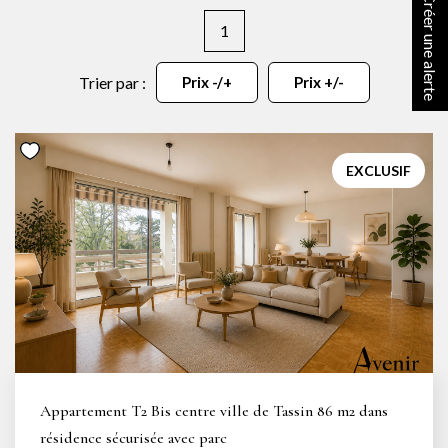
Créer une alerte
NOTRE AGENCE
1
Notre équipe
Trier par :
Prix -/+
Prix +/-
Notre actu
Notre magazine
Nos partenaires
EXCLUSIF
Nous rejoindre
VENDRE
Estimer votre bien
Nos biens vendus
Appartement T2 Bis centre ville de Tassin 86 m2 dans
CONTACT
résidence sécurisée avec parc