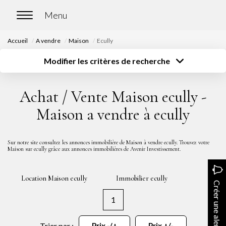
Accueil
A vendre
Maison
Ecully
ACCUEIL
Modifier les critères de recherche
Type de transaction
Localisation
Acheter
Localisation
ACHETER
Achat / Vente Maison ecully -
Type de bien
Surface
Sélectionnez...
Sélectionnez...
Nos biens en vente
Maison a vendre à ecully
Budget
Chasse immobilière
Sélectionnez...
Plus de critères
Sur notre site consultez les annonces immobilière de Maison à vendre ecully. Trouvez votre
Maison sur ecully grâce aux annonces immobilières de Avenir Investissement.
Créer une alerte
LOUER
Location Maison ecully
Immobilier ecully
Nos biens en location
Créer une alerte
Nos biens loués
1
Trier par :
Prix -/+
Prix +/-