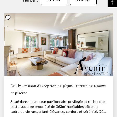
NOTRE AGENCE
Notre équipe
Notre actu
Notre magazine
Nos partenaires
Nous rejoindre
VENDRE
Estimer votre bien
Ecully - maison d'exception de 363m2 - terrain de 1400m2
Nos biens vendus
et piscine
Situé dans un secteur pavillonnaire privilégié et recherché,
cette superbe propriété de 363m² habitables offre un
CONTACT
cadre de vie rare, alliant élégance, confort et sérénité. Dès
l'entrée, les volumes généreux et les finitions haut-de-