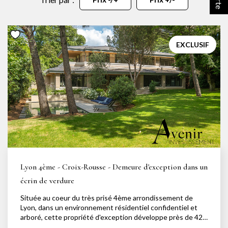
NOTRE AGENCE
Notre équipe
EXCLUSIF
Notre actu
Notre magazine
Nos partenaires
Nous rejoindre
VENDRE
Estimer votre bien
Lyon 4ème - Croix-Rousse - Demeure d'exception dans un
Nos biens vendus
écrin de verdure
Située au coeur du très prisé 4ème arrondissement de
Lyon, dans un environnement résidentiel confidentiel et
CONTACT
arboré, cette propriété d'exception développe près de 420
m² sur un terrain paysager de 1 774 m². Un véritable havre